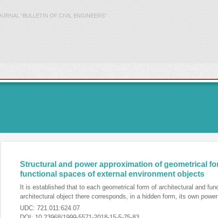
OURNAL “BULLETIN OF CIVIL ENGINEERS”
Structural and power approximation of geometrical for
functional spaces of external environment objects
It is established that to each geometrical form of architectural and fun
architectural object there corresponds, in a hidden form, its own power
UDC:
721.011:624.07
DOI:
10.23968/1999-5571-2018-15-5-75-83